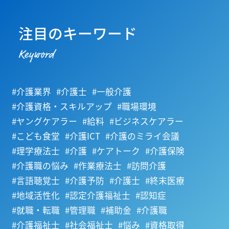
注目のキーワード
Keyword
#介護業界
#介護士
#一般介護
#介護資格・スキルアップ
#職場環境
#ヤングケアラー
#給料
#ビジネスケアラー
#こども食堂
#介護ICT
#介護のミライ会議
#理学療法士
#介護
#ケアトーク
#介護保険
#介護職の悩み
#作業療法士
#訪問介護
#言語聴覚士
#介護予防
#介護士
#終末医療
#地域活性化
#認定介護福祉士
#認知症
#就職・転職
#管理職
#補助金
#介護職
#介護福祉士
#社会福祉士
#悩み
#資格取得