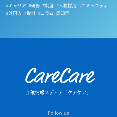
#キャリア
#研修
#制度
#人材採用
#コミュニティ
#外国人
#取材
#コラム
認知症
CareCare
介護情報メディア「ケアケア」
Follow us