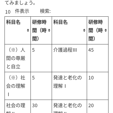
てみましょう。
件表示
検索:
科目名
研修時
科目名
研修時
間（時
間（時
間）
間）
（※）人
5
介護過程Ⅲ
45
間の尊厳
と自立
（※）社
5
発達と老化の
10
会の理解
理解Ⅰ
Ⅰ
社会の理
30
発達と老化の
20