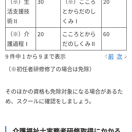
（※）生
30
（※）こころ
20
活支援技
とからだのし
術Ⅱ
くみⅠ
（※）介
20
こころとから
60
護過程Ⅰ
だのしくみⅡ
9 件中 1 から 9 まで表示
前
次
（※初任者研修修了の場合は免除）
そのほかの資格も免除対象になる場合があるた
め、スクールに確認をしましょう。
介護福祉士実務者研修取得にかかる