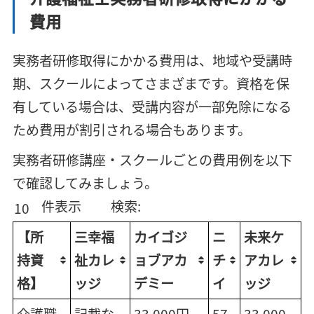
費用
実務者研修取得にかかる費用は、地域や受講時
期、スクールによってさまざまです。資格を保
有している場合は、受講内容が一部免除になる
ため費用が割引される場合もあります。
実務者研修講座・スクールごとの費用例を以下
で確認してみましょう。
件表示
検索:
【所
三幸福
カイゴジ
ニ
未来ケ
持資
祉カレ
ョブアカ
チ
アカレ
格】
ッジ
デミー
イ
ッジ
介護職
記載な
33,000円
57,
33,000