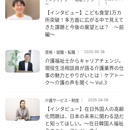
1
ー
【インタビュー】こども食堂1万カ
所突破！多方面に広がる中で見えて
きた課題と今後の展望とは？ ～前
編～
2025-03-28
資格・就職・転職
介護福祉士からキャリアチェンジ。
現役生活相談員が語る介護業界の仕
事の魅力とやりがいとは｜ケアトー
ク〜介護の声を聞く〜 Vol.3
2025-04-09
介護サービス・制度
【インタビュー】在日外国人の高齢
化問題は、日本の未来に関わる話だ
と知ってほしい。～在日韓国人福祉