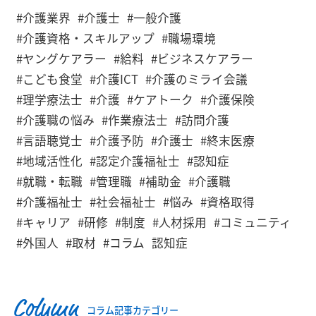
#介護業界
#介護士
#一般介護
#介護資格・スキルアップ
#職場環境
#ヤングケアラー
#給料
#ビジネスケアラー
#こども食堂
#介護ICT
#介護のミライ会議
#理学療法士
#介護
#ケアトーク
#介護保険
#介護職の悩み
#作業療法士
#訪問介護
#言語聴覚士
#介護予防
#介護士
#終末医療
#地域活性化
#認定介護福祉士
#認知症
#就職・転職
#管理職
#補助金
#介護職
#介護福祉士
#社会福祉士
#悩み
#資格取得
#キャリア
#研修
#制度
#人材採用
#コミュニティ
#外国人
#取材
#コラム
認知症
Column
コラム記事カテゴリー