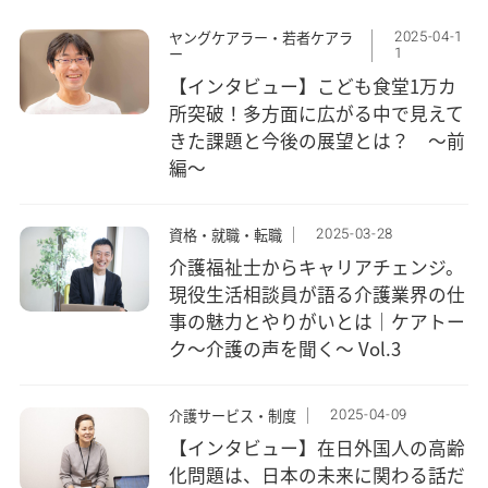
2025-04-1
ヤングケアラー・若者ケアラ
1
ー
【インタビュー】こども食堂1万カ
所突破！多方面に広がる中で見えて
きた課題と今後の展望とは？ ～前
編～
2025-03-28
資格・就職・転職
介護福祉士からキャリアチェンジ。
現役生活相談員が語る介護業界の仕
事の魅力とやりがいとは｜ケアトー
ク〜介護の声を聞く〜 Vol.3
2025-04-09
介護サービス・制度
【インタビュー】在日外国人の高齢
化問題は、日本の未来に関わる話だ