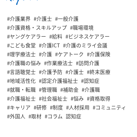
#介護業界
#介護士
#一般介護
#介護資格・スキルアップ
#職場環境
#ヤングケアラー
#給料
#ビジネスケアラー
#こども食堂
#介護ICT
#介護のミライ会議
#理学療法士
#介護
#ケアトーク
#介護保険
#介護職の悩み
#作業療法士
#訪問介護
#言語聴覚士
#介護予防
#介護士
#終末医療
#地域活性化
#認定介護福祉士
#認知症
#就職・転職
#管理職
#補助金
#介護職
#介護福祉士
#社会福祉士
#悩み
#資格取得
#キャリア
#研修
#制度
#人材採用
#コミュニティ
#外国人
#取材
#コラム
認知症