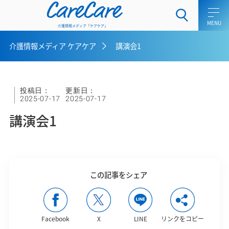
CareCare
介護情報メディア「ケアケア」
介護情報メディア ケアケア
講演会1
ホーム
介護士向けコラム
投稿日：
更新日：
2025-07-17
2025-07-17
一般介護向けコラム
講演会1
ケアラー向けコラム
介護用語集
この記事をシェア
介護メディア ケアケアとは
お問い合わせ
Facebook
X
LINE
リンクをコピー