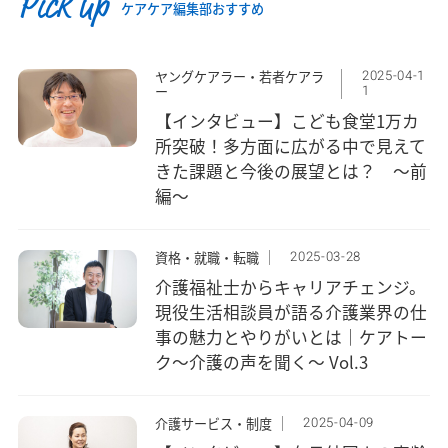
Pick up
ケアケア編集部おすすめ
2025-04-1
ヤングケアラー・若者ケアラ
1
ー
【インタビュー】こども食堂1万カ
所突破！多方面に広がる中で見えて
きた課題と今後の展望とは？ ～前
編～
2025-03-28
資格・就職・転職
介護福祉士からキャリアチェンジ。
現役生活相談員が語る介護業界の仕
事の魅力とやりがいとは｜ケアトー
ク〜介護の声を聞く〜 Vol.3
2025-04-09
介護サービス・制度