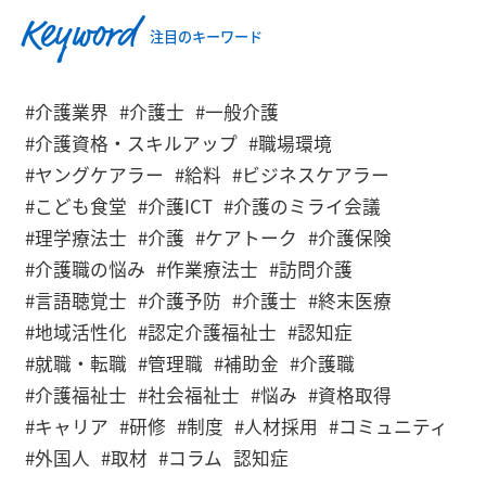
Keyword
注目のキーワード
#介護業界
#介護士
#一般介護
#介護資格・スキルアップ
#職場環境
#ヤングケアラー
#給料
#ビジネスケアラー
#こども食堂
#介護ICT
#介護のミライ会議
#理学療法士
#介護
#ケアトーク
#介護保険
#介護職の悩み
#作業療法士
#訪問介護
#言語聴覚士
#介護予防
#介護士
#終末医療
#地域活性化
#認定介護福祉士
#認知症
#就職・転職
#管理職
#補助金
#介護職
#介護福祉士
#社会福祉士
#悩み
#資格取得
#キャリア
#研修
#制度
#人材採用
#コミュニティ
#外国人
#取材
#コラム
認知症