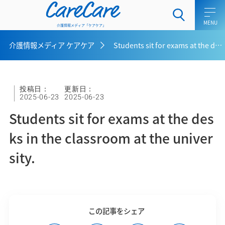
CareCare
介護情報メディア「ケアケア」
介護情報メディア ケアケア
Students sit for exams at the desks in the classroom at the university.
ホーム
介護士向けコラム
投稿日：
更新日：
2025-06-23
2025-06-23
一般介護向けコラム
Students sit for exams at the des
ケアラー向けコラム
ks in the classroom at the univer
sity.
介護用語集
介護メディア ケアケアとは
お問い合わせ
この記事をシェア