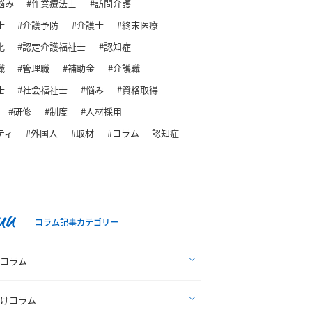
悩み
#作業療法士
#訪問介護
士
#介護予防
#介護士
#終末医療
化
#認定介護福祉士
#認知症
職
#管理職
#補助金
#介護職
士
#社会福祉士
#悩み
#資格取得
#研修
#制度
#人材採用
ティ
#外国人
#取材
#コラム
認知症
mn
コラム記事カテゴリー
コラム
けコラム