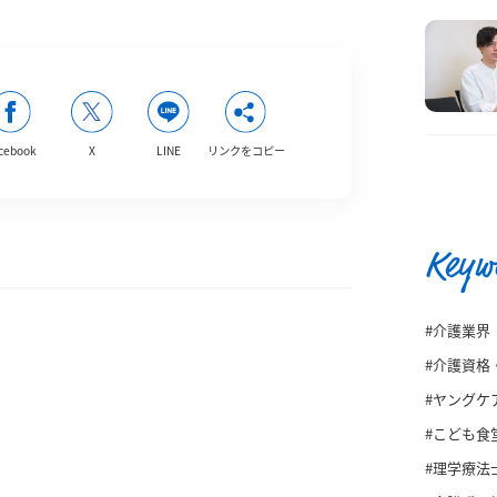
cebook
X
LINE
リンクをコピー
Keyw
#介護業界
#介護資格
#ヤングケ
#こども食
#理学療法