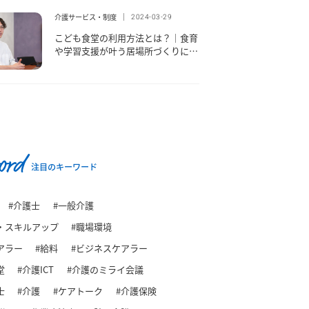
介護サービス・制度
2024-03-29
こども食堂の利用方法とは？｜食育
や学習支援が叶う居場所づくりに貢
献
ord
注目のキーワード
#介護士
#一般介護
・スキルアップ
#職場環境
アラー
#給料
#ビジネスケアラー
堂
#介護ICT
#介護のミライ会議
士
#介護
#ケアトーク
#介護保険