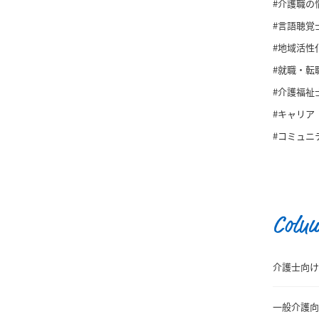
#介護職の
#言語聴覚
#地域活性
#就職・転
#介護福祉
#キャリア
#コミュニ
Colu
介護士向け
一般介護向