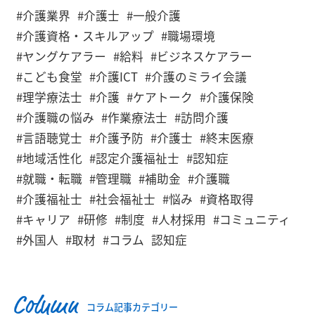
#介護業界
#介護士
#一般介護
#介護資格・スキルアップ
#職場環境
#ヤングケアラー
#給料
#ビジネスケアラー
#こども食堂
#介護ICT
#介護のミライ会議
#理学療法士
#介護
#ケアトーク
#介護保険
#介護職の悩み
#作業療法士
#訪問介護
#言語聴覚士
#介護予防
#介護士
#終末医療
#地域活性化
#認定介護福祉士
#認知症
#就職・転職
#管理職
#補助金
#介護職
#介護福祉士
#社会福祉士
#悩み
#資格取得
#キャリア
#研修
#制度
#人材採用
#コミュニティ
#外国人
#取材
#コラム
認知症
Column
コラム記事カテゴリー