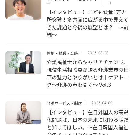
1
ー
【インタビュー】こども食堂1万カ
所突破！多方面に広がる中で見えて
きた課題と今後の展望とは？ ～前
編～
2025-03-28
資格・就職・転職
介護福祉士からキャリアチェンジ。
現役生活相談員が語る介護業界の仕
事の魅力とやりがいとは｜ケアトー
ク〜介護の声を聞く〜 Vol.3
2025-04-09
介護サービス・制度
【インタビュー】在日外国人の高齢
化問題は、日本の未来に関わる話だ
と知ってほしい。～在日韓国人福祉
会のキム・ヨンジャさん～