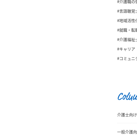
#介護職の
#言語聴覚
#地域活性
#就職・転
#介護福祉
#キャリア
#コミュニ
Colu
介護士向け
一般介護向