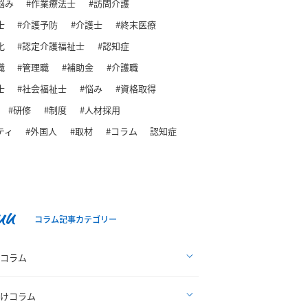
悩み
#作業療法士
#訪問介護
士
#介護予防
#介護士
#終末医療
化
#認定介護福祉士
#認知症
職
#管理職
#補助金
#介護職
士
#社会福祉士
#悩み
#資格取得
#研修
#制度
#人材採用
ティ
#外国人
#取材
#コラム
認知症
mn
コラム記事カテゴリー
コラム
けコラム