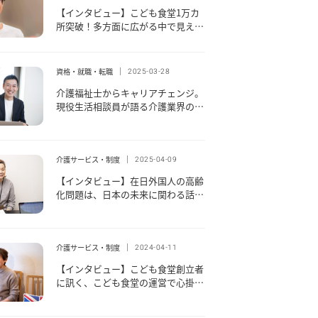
【インタビュー】こども食堂1万カ
所突破！多方面に広がる中で見えて
きた課題と今後の展望とは？ ～前
編～
資格・就職・転職
2025-03-28
介護福祉士からキャリアチェンジ。
現役生活相談員が語る介護業界の仕
事の魅力とやりがいとは｜ケアトー
ク〜介護の声を聞く〜 Vol.3
介護サービス・制度
2025-04-09
【インタビュー】在日外国人の高齢
化問題は、日本の未来に関わる話だ
と知ってほしい。～在日韓国人福祉
会のキム・ヨンジャさん～
介護サービス・制度
2024-04-11
【インタビュー】こども食堂創立者
に訊く、こども食堂の運営で心掛け
ていることは