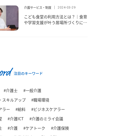
介護サービス・制度
2024-03-29
こども食堂の利用方法とは？｜食育
や学習支援が叶う居場所づくりに貢
献
ord
注目のキーワード
#介護士
#一般介護
・スキルアップ
#職場環境
アラー
#給料
#ビジネスケアラー
堂
#介護ICT
#介護のミライ会議
士
#介護
#ケアトーク
#介護保険