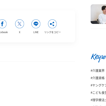
cebook
X
LINE
リンクをコピー
Keyw
#介護業界
#介護資格
#ヤングケ
#こども食
#理学療法