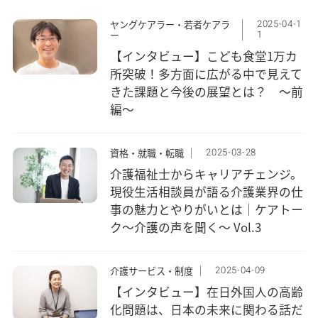
2025-04-1
ヤングケアラー・若者ケアラ
1
ー
【インタビュー】こども食堂1万カ
所突破！多方面に広がる中で見えて
きた課題と今後の展望とは？ ～前
編～
2025-03-28
資格・就職・転職
介護福祉士からキャリアチェンジ。
現役生活相談員が語る介護業界の仕
事の魅力とやりがいとは｜ケアトー
ク〜介護の声を聞く〜 Vol.3
2025-04-09
介護サービス・制度
【インタビュー】在日外国人の高齢
化問題は、日本の未来に関わる話だ