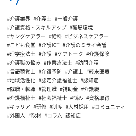
#介護業界
#介護士
#一般介護
#介護資格・スキルアップ
#職場環境
#ヤングケアラー
#給料
#ビジネスケアラー
#こども食堂
#介護ICT
#介護のミライ会議
#理学療法士
#介護
#ケアトーク
#介護保険
#介護職の悩み
#作業療法士
#訪問介護
#言語聴覚士
#介護予防
#介護士
#終末医療
#地域活性化
#認定介護福祉士
#認知症
#就職・転職
#管理職
#補助金
#介護職
#介護福祉士
#社会福祉士
#悩み
#資格取得
#キャリア
#研修
#制度
#人材採用
#コミュニティ
#外国人
#取材
#コラム
認知症