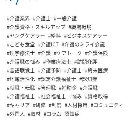
#介護業界
#介護士
#一般介護
#介護資格・スキルアップ
#職場環境
#ヤングケアラー
#給料
#ビジネスケアラー
#こども食堂
#介護ICT
#介護のミライ会議
#理学療法士
#介護
#ケアトーク
#介護保険
#介護職の悩み
#作業療法士
#訪問介護
#言語聴覚士
#介護予防
#介護士
#終末医療
#地域活性化
#認定介護福祉士
#認知症
#就職・転職
#管理職
#補助金
#介護職
#介護福祉士
#社会福祉士
#悩み
#資格取得
#キャリア
#研修
#制度
#人材採用
#コミュニティ
#外国人
#取材
#コラム
認知症