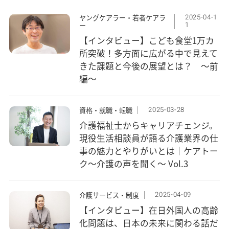
2025-04-1
ヤングケアラー・若者ケアラ
1
ー
【インタビュー】こども食堂1万カ
所突破！多方面に広がる中で見えて
きた課題と今後の展望とは？ ～前
編～
2025-03-28
資格・就職・転職
介護福祉士からキャリアチェンジ。
現役生活相談員が語る介護業界の仕
事の魅力とやりがいとは｜ケアトー
ク〜介護の声を聞く〜 Vol.3
2025-04-09
介護サービス・制度
【インタビュー】在日外国人の高齢
化問題は、日本の未来に関わる話だ