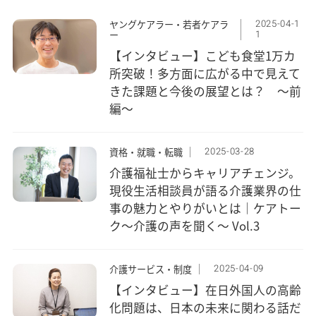
2025-04-1
ヤングケアラー・若者ケアラ
1
ー
【インタビュー】こども食堂1万カ
所突破！多方面に広がる中で見えて
きた課題と今後の展望とは？ ～前
編～
2025-03-28
資格・就職・転職
介護福祉士からキャリアチェンジ。
現役生活相談員が語る介護業界の仕
事の魅力とやりがいとは｜ケアトー
ク〜介護の声を聞く〜 Vol.3
2025-04-09
介護サービス・制度
【インタビュー】在日外国人の高齢
化問題は、日本の未来に関わる話だ