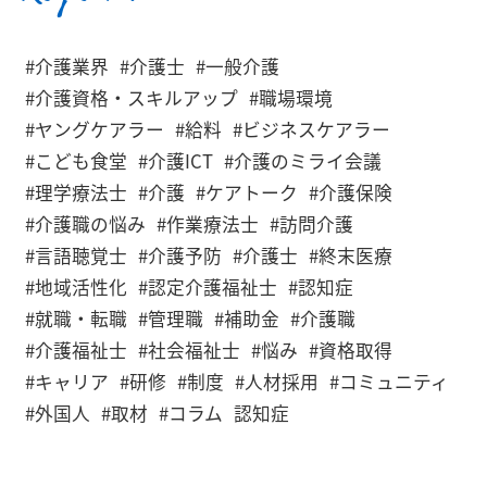
#介護業界
#介護士
#一般介護
#介護資格・スキルアップ
#職場環境
#ヤングケアラー
#給料
#ビジネスケアラー
#こども食堂
#介護ICT
#介護のミライ会議
#理学療法士
#介護
#ケアトーク
#介護保険
#介護職の悩み
#作業療法士
#訪問介護
#言語聴覚士
#介護予防
#介護士
#終末医療
#地域活性化
#認定介護福祉士
#認知症
#就職・転職
#管理職
#補助金
#介護職
#介護福祉士
#社会福祉士
#悩み
#資格取得
#キャリア
#研修
#制度
#人材採用
#コミュニティ
#外国人
#取材
#コラム
認知症