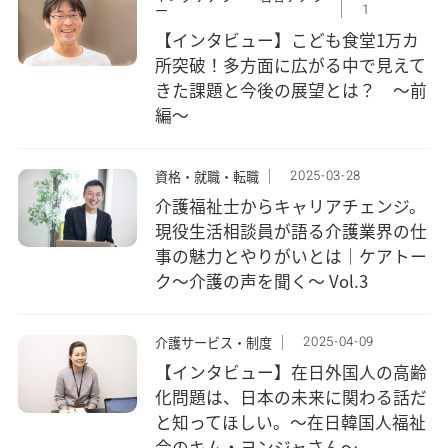
1
ー
【インタビュー】こども食堂1万カ
所突破！多方面に広がる中で見えて
きた課題と今後の展望とは？ ～前
編～
2025-03-28
資格・就職・転職
介護福祉士からキャリアチェンジ。
現役生活相談員が語る介護業界の仕
事の魅力とやりがいとは｜ケアトー
ク〜介護の声を聞く〜 Vol.3
2025-04-09
介護サービス・制度
【インタビュー】在日外国人の高齢
化問題は、日本の未来に関わる話だ
と知ってほしい。～在日韓国人福祉
会のキム・ヨンジャさん～