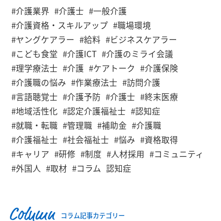
#介護業界
#介護士
#一般介護
#介護資格・スキルアップ
#職場環境
#ヤングケアラー
#給料
#ビジネスケアラー
#こども食堂
#介護ICT
#介護のミライ会議
#理学療法士
#介護
#ケアトーク
#介護保険
#介護職の悩み
#作業療法士
#訪問介護
#言語聴覚士
#介護予防
#介護士
#終末医療
#地域活性化
#認定介護福祉士
#認知症
#就職・転職
#管理職
#補助金
#介護職
#介護福祉士
#社会福祉士
#悩み
#資格取得
#キャリア
#研修
#制度
#人材採用
#コミュニティ
#外国人
#取材
#コラム
認知症
Column
コラム記事カテゴリー