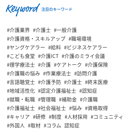
Keyword
注目のキーワード
#介護業界
#介護士
#一般介護
#介護資格・スキルアップ
#職場環境
#ヤングケアラー
#給料
#ビジネスケアラー
#こども食堂
#介護ICT
#介護のミライ会議
#理学療法士
#介護
#ケアトーク
#介護保険
#介護職の悩み
#作業療法士
#訪問介護
#言語聴覚士
#介護予防
#介護士
#終末医療
#地域活性化
#認定介護福祉士
#認知症
#就職・転職
#管理職
#補助金
#介護職
#介護福祉士
#社会福祉士
#悩み
#資格取得
#キャリア
#研修
#制度
#人材採用
#コミュニティ
#外国人
#取材
#コラム
認知症