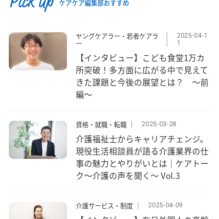
Pick up
ケアケア編集部おすすめ
2025-04-1
ヤングケアラー・若者ケアラ
1
ー
【インタビュー】こども食堂1万カ
所突破！多方面に広がる中で見えて
きた課題と今後の展望とは？ ～前
編～
2025-03-28
資格・就職・転職
介護福祉士からキャリアチェンジ。
現役生活相談員が語る介護業界の仕
事の魅力とやりがいとは｜ケアトー
ク〜介護の声を聞く〜 Vol.3
2025-04-09
介護サービス・制度