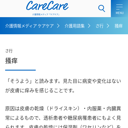
CareCare
介護情報メディア「ケアケア」
介護情報メディア ケアケア
介護用語集
さ行
掻痒
ホーム
介護士向けコラム
さ行
掻痒
一般介護向けコラム
ケアラー向けコラム
「そうよう」と読みます。見た目に病変や変化はない
介護用語集
が皮膚に痒みを感じることです。
介護メディア ケアケアとは
原因は皮膚の乾燥（ドライスキン）・内服薬・内臓異
お問い合わせ
常によるもので、透析患者や糖尿病罹患者にもよく見
られます。皮膚の乾燥には保湿剤（ワセリンなど）を